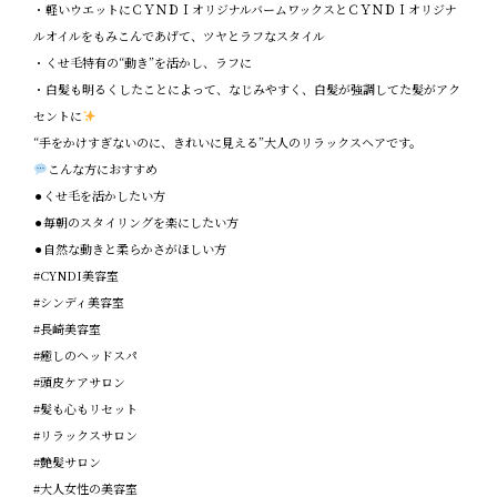
・軽いウエットにＣＹＮＤＩオリジナルバームワックスとＣＹＮＤＩオリジナ
ルオイルをもみこんであげて、ツヤとラフなスタイル
・くせ毛特有の“動き”を活かし、ラフに
・白髪も明るくしたことによって、なじみやすく、白髪が強調してた髪がアク
セントに
“手をかけすぎないのに、きれいに見える”大人のリラックスヘアです。
こんな方におすすめ
⚫︎くせ毛を活かしたい方
⚫︎毎朝のスタイリングを楽にしたい方
⚫︎自然な動きと柔らかさがほしい方
#CYNDI美容室
#シンディ美容室
#長崎美容室
#癒しのヘッドスパ
#頭皮ケアサロン
#髪も心もリセット
#リラックスサロン
#艶髪サロン
#大人女性の美容室