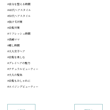
#自分を整える時間
#40代ヘアスタイル
#50代ヘアスタイル
#抜け毛対策
#白髪対策
#リフレッシュ時間
#長崎ママ
#癒し時間
#大人女子ヘア
#白髪を楽しむ
#グレイヘアの魅力
#ナチュラルビューティー
#大人の髪色
#白髪もおしゃれに
#エイジングビューティー
＜ BACK
NEXT ＞