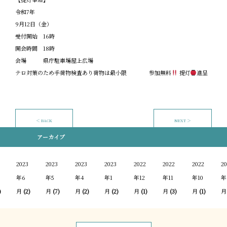
令和7年
9月12日（金）
受付開始 16時
開会時間 18時
会場 県庁駐車場屋上広場
テロ対策のため手荷物検査あり荷物は最小限 参加無料
提灯
進呈
＜ BACK
NEXT ＞
アーカイブ
2023
2023
2023
2023
2022
2022
2022
20
年6
年5
年4
年1
年12
年11
年10
年
)
月
(2)
月
(7)
月
(2)
月
(2)
月
(1)
月
(3)
月
(1)
月