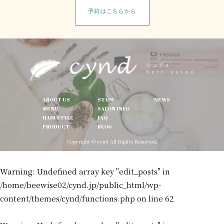
予約はこちらから
ABOUT US
STAFF
NEWS
MENU
SALON INFO
HAIR STYLE
FAQ
PRODUCT
BLOG
Copyright © cynd All Rights Reserved.
Warning
: Undefined array key "edit_posts" in
/home/beewise02/cynd.jp/public_html/wp-
content/themes/cynd/functions.php
on line
62