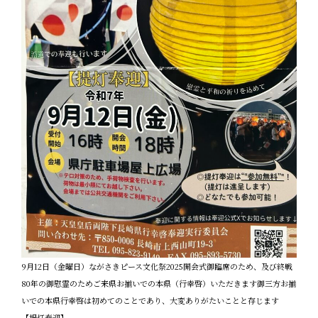
9月12日（金曜日）ながさきピース文化祭2025開会式御臨席のため、及び終戦
80年の御慰霊のためご来県お揃いでの本県（行幸啓）いただきます御三方お揃
いでの本県行幸啓は初めてのことであり、大変ありがたいことと存じます
【提灯奉迎】