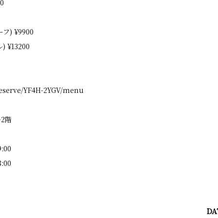
0
) ¥9900
¥13200
/reserve/YF4H-2YGV/menu
2階
:00
:00
DA