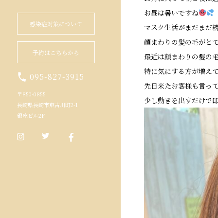
お昼は暑いですね
感染症対策について
マスク生活がまだまだ
顔まわりの髪の毛がとて
予約はこちらから
最近は顔まわりの髪の
特に気にする方が増え
095-827-3915
先日来たお客様も言っ
〒850-0855
少し動きを出すだけで
長崎県長崎市東古川町2-1
銀座ビル2F