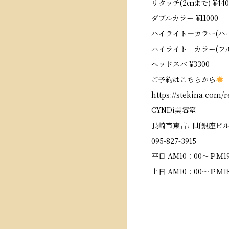
リタッチ(2㎝まで) ¥440
ダブルカラー ¥11000
ハイライト＋カラー(ハーフ
ハイライト＋カラー(フル) 
ヘッドスパ ¥3300
ご予約はこちらから
https://stekina.com
CYNDi美容室
長崎市東古川町銀座ビル
095-827-3915
平日 AM10：00～ＰＭ19
土日 AM10：00～ＰＭ18