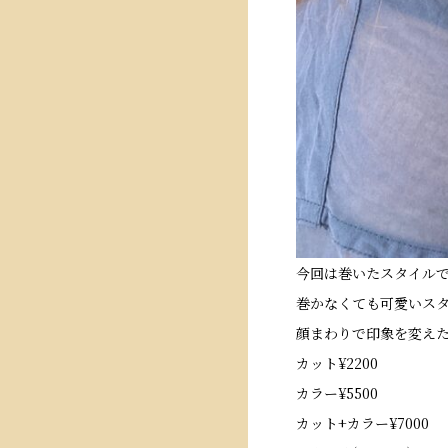
今回は巻いたスタイル
巻かなくても可愛いス
顔まわりで印象を変え
カット¥2200
カラー¥5500
カット+カラー¥7000