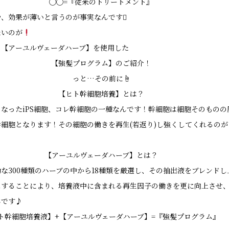
◯◯=
『従来のトリートメント』
や、効果が薄いと言うのが事実なんです

たいのが
と
【アーユルヴェーダハーブ】を使用した
【強髪プログラム】のご紹介！
っと…その前に☝️
【ヒト幹細胞培養】
とは？
なったiPS細胞、コレ幹細胞の一種なんです！幹細胞は細胞そのものの
細胞となります！その細胞の働きを再生(若返り)し強くしてくれるの
【アーユルヴェーダハーブ】
とは？
な300種類のハーブの中から18種類を厳選し、その抽出液をブレンド
スすることにより、培養液中に含まれる再生因子の働きを更に向上させ
んです♪
ト幹細胞培養液】+【アーユルヴェーダハーブ】=『強髪プログラム』