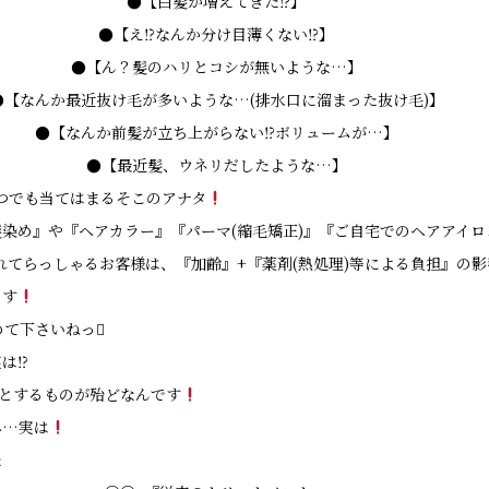
●【白髪が増えてきた⁉︎】
●【え⁉︎なんか分け目薄くない⁉︎】
●【ん？髪のハリとコシが無いような…】
●【なんか最近抜け毛が多いような…(排水口に溜まった抜け毛)】
●【なんか前髪が立ち上がらない⁉︎ボリュームが…】
●【最近髪、ウネリだしたような…】
つでも当てはまるそこのアナタ
染め』や『ヘアカラー』『パーマ(縮毛矯正)』『ご自宅でのヘアアイロ
れてらっしゃるお客様は、『加齢』+『薬剤(熱処理)等による負担』の
ます
めて下さいねっ
は⁉︎
因とするものが殆どなんです
み…実は
た