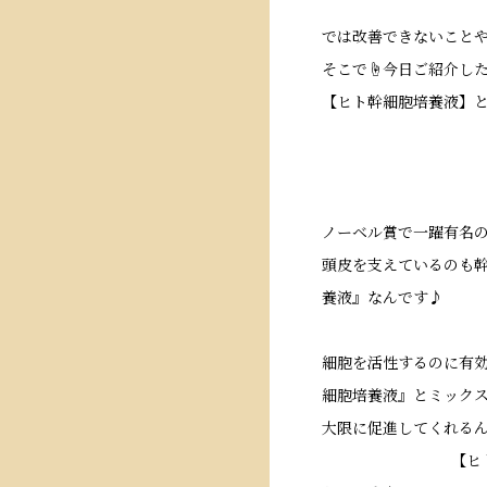
では改善できないこと
そこで☝
今日ご紹介し
【ヒト幹細胞培養液】
ノーベル賞で一躍有名の
頭皮を支えているのも幹
養液』なんです♪
細胞を活性するのに有効
細胞培養液』とミック
大限に促進してくれる
【ヒ