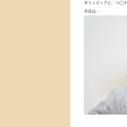
オリンピックに…コ◯
今日は…