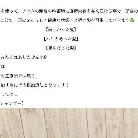
』を使って、アナタの頭皮の幹細胞に直接栄養を与え届ける事で、頭皮
ることで…頭皮を若々しく健康な状態へと導き髪を再生していきます
【美しかった髪】
【ハリのあった髪】
【豊かだった髪】
みたくはありませんか⁉︎
』は
る対症療法では無く、
に治す為に行う根治療法となります！
ましては↓
スシャンプー】