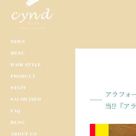
NEWS
MENU
HAIR STYLE
PRODUCT
STAFF
アラフォ
SALON INFO
当⁉︎『ア
FAQ
BLOG
ABOUT US