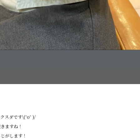
ダです\(ˆoˆ )/
続きますね！
んじがします！