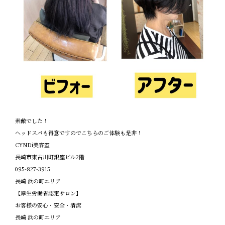
素敵でした！
ヘッドスパも得意ですのでこちらのご体験も是非！
CYNDi
美容室
長崎市東古川町銀座ビル
2
階
095-827-3915
長崎
浜の町エリア
【厚生労働省認定サロン】
お客様の安心・安全・清潔
長崎
浜の町エリア