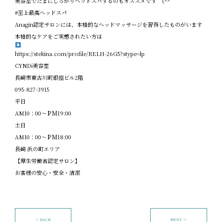
美容室でたまにしっかりヘッドスパするのもオススメです (^^
#
至上最高ヘッドスパ
Anagin
認定サロンには、本格的なヘッドマッサージを習得したものがいます
本格的なケアをご実感されたい方は
https://stekina.com/profile/RELH-26G5?stype=lp
CYNDi
美容室
長崎市東古川町銀座ビル
2
階
095-827-3915
平日
AM10
：
00
～ＰＭ
19:00
土日
AM10
：
00
～ＰＭ
18:00
長崎
浜の町エリア
【厚生労働省認定サロン】
お客様の安心・安全・清潔
＜ BACK
NEXT ＞