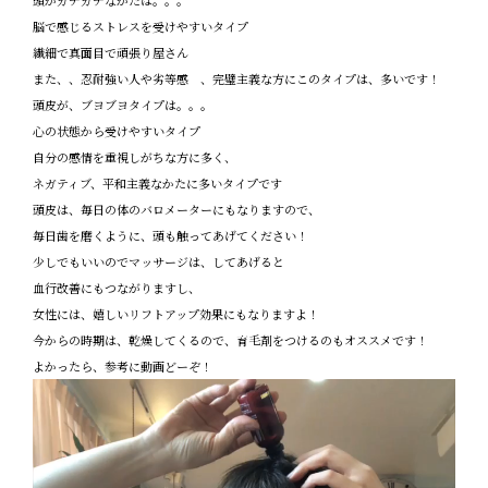
頭がガチガチなかたは。。。
脳で感じるストレスを受けやすいタイプ
繊細で真面目で頑張り屋さん
また、、忍耐強い人や劣等感 、完璧主義な方にこのタイプは、多いです！
頭皮が、ブヨブヨタイプは。。。
心の状態から受けやすいタイプ
自分の感情を重視しがちな方に多く、
ネガティブ、平和主義なかたに多いタイプです
頭皮は、毎日の体のバロメーターにもなりますので、
毎日歯を磨くように、頭も触ってあげてください！
少しでもいいのでマッサージは、してあげると
血行改善にもつながりますし、
女性には、嬉しいリフトアップ効果にもなりますよ！
今からの時期は、乾燥してくるので、育毛剤をつけるのもオススメです！
よかったら、参考に動画どーぞ！